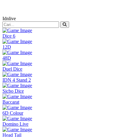
Idnlive
Dice 6
12D
48D
Duel Dice
IDN 4 Stand 2
Sicbo Dice
Baccarat
6D Colour
Domino Live
Head Tail