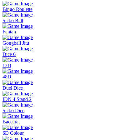
Bingo Roulette
Sicbo Ball
Fantan
Gongball Jitu
Dice 6
12D
48D
Duel Dice
IDN 4 Stand 2
Sicbo Dice
Baccarat
6D Colour