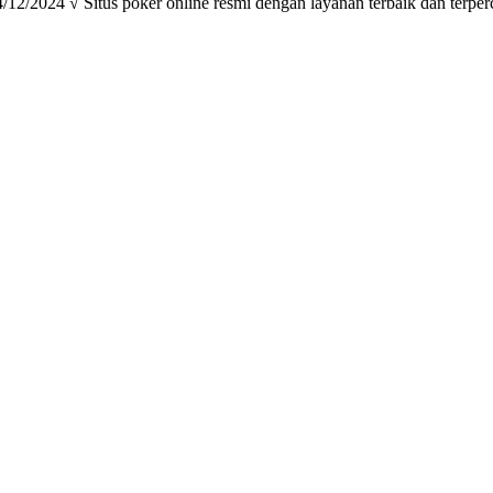
line resmi dengan layanan terbaik dan terpercaya di indonesia dari idn