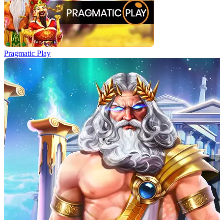
Pragmatic Play