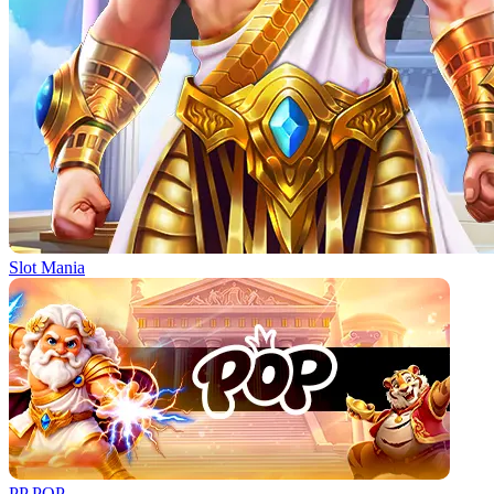
Slot Mania
PP POP